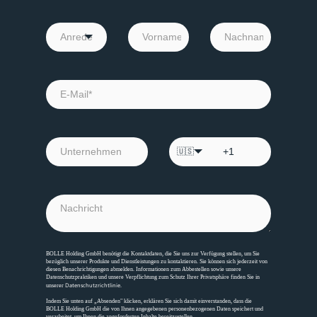
🇺🇸
BOLLE Holding GmbH benötigt die Kontaktdaten, die Sie uns zur Verfügung stellen, um Sie
bezüglich unserer Produkte und Dienstleistungen zu kontaktieren. Sie können sich jederzeit von
diesen Benachrichtigungen abmelden. Informationen zum Abbestellen sowie unsere
Datenschutzpraktiken und unsere Verpflichtung zum Schutz Ihrer Privatsphäre finden Sie in
Datenschutzrichtlinie
unserer
.
Indem Sie unten auf „Absenden" klicken, erklären Sie sich damit einverstanden, dass die
BOLLE Holding GmbH die von Ihnen angegebenen personenbezogenen Daten speichert und
verarbeitet, um Ihnen die angeforderten Inhalte bereitzustellen.