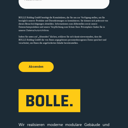
BOLLE Holding GmbH benötigt die Kontaktdaten, die Sie uns zur Verfügung stellen, um Sie
bezüglich unserer Produkte und Dienstleistungen zu kontaktieren. Sie können sich jederzeit von
diesen Benachrichtigungen abmelden. Informationen zum Abbestellen sowie unsere
Datenschutzpraktiken und unsere Verpflichtung zum Schutz Ihrer Privatsphäre finden Sie in
Datenschutzrichtlinie
unserer
.
Indem Sie unten auf „Absenden" klicken, erklären Sie sich damit einverstanden, dass die
BOLLE Holding GmbH die von Ihnen angegebenen personenbezogenen Daten speichert und
verarbeitet, um Ihnen die angeforderten Inhalte bereitzustellen.
Absenden
Wir realisieren moderne modulare Gebäude und