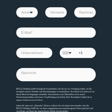
🇺🇸
BOLLE Holding GmbH benötigt die Kontaktdaten, die Sie uns zur Verfügung stellen, um Sie
bezüglich unserer Produkte und Dienstleistungen zu kontaktieren. Sie können sich jederzeit von
diesen Benachrichtigungen abmelden. Informationen zum Abbestellen sowie unsere
Datenschutzpraktiken und unsere Verpflichtung zum Schutz Ihrer Privatsphäre finden Sie in
Datenschutzrichtlinie
unserer
.
Indem Sie unten auf „Absenden" klicken, erklären Sie sich damit einverstanden, dass die
BOLLE Holding GmbH die von Ihnen angegebenen personenbezogenen Daten speichert und
verarbeitet, um Ihnen die angeforderten Inhalte bereitzustellen.