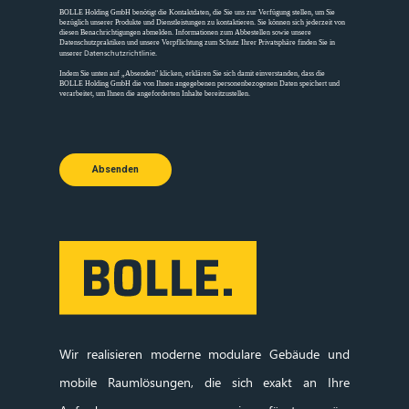
BOLLE Holding GmbH benötigt die Kontaktdaten, die Sie uns zur Verfügung stellen, um Sie
bezüglich unserer Produkte und Dienstleistungen zu kontaktieren. Sie können sich jederzeit von
diesen Benachrichtigungen abmelden. Informationen zum Abbestellen sowie unsere
Datenschutzpraktiken und unsere Verpflichtung zum Schutz Ihrer Privatsphäre finden Sie in
Datenschutzrichtlinie
unserer
.
Indem Sie unten auf „Absenden" klicken, erklären Sie sich damit einverstanden, dass die
BOLLE Holding GmbH die von Ihnen angegebenen personenbezogenen Daten speichert und
verarbeitet, um Ihnen die angeforderten Inhalte bereitzustellen.
Absenden
Wir realisieren moderne modulare Gebäude und
mobile Raumlösungen, die sich exakt an Ihre