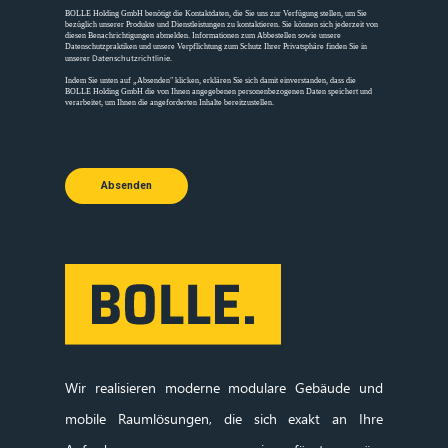
BOLLE Holding GmbH benötigt die Kontaktdaten, die Sie uns zur Verfügung stellen, um Sie
bezüglich unserer Produkte und Dienstleistungen zu kontaktieren. Sie können sich jederzeit von
diesen Benachrichtigungen abmelden. Informationen zum Abbestellen sowie unsere
Datenschutzpraktiken und unsere Verpflichtung zum Schutz Ihrer Privatsphäre finden Sie in
Datenschutzrichtlinie
unserer
.
Indem Sie unten auf „Absenden" klicken, erklären Sie sich damit einverstanden, dass die
BOLLE Holding GmbH die von Ihnen angegebenen personenbezogenen Daten speichert und
verarbeitet, um Ihnen die angeforderten Inhalte bereitzustellen.
Absenden
Wir realisieren moderne modulare Gebäude und
mobile Raumlösungen, die sich exakt an Ihre