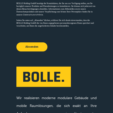
BOLLE Holding GmbH benötigt die Kontaktdaten, die Sie uns zur Verfügung stellen, um Sie
bezüglich unserer Produkte und Dienstleistungen zu kontaktieren. Sie können sich jederzeit von
diesen Benachrichtigungen abmelden. Informationen zum Abbestellen sowie unsere
Datenschutzpraktiken und unsere Verpflichtung zum Schutz Ihrer Privatsphäre finden Sie in
Datenschutzrichtlinie
unserer
.
Indem Sie unten auf „Absenden" klicken, erklären Sie sich damit einverstanden, dass die
BOLLE Holding GmbH die von Ihnen angegebenen personenbezogenen Daten speichert und
verarbeitet, um Ihnen die angeforderten Inhalte bereitzustellen.
Absenden
Wir realisieren moderne modulare Gebäude und
mobile Raumlösungen, die sich exakt an Ihre