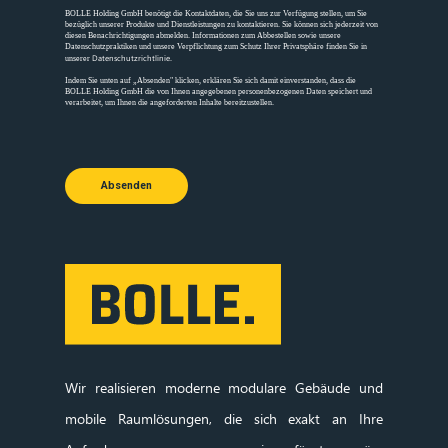
BOLLE Holding GmbH benötigt die Kontaktdaten, die Sie uns zur Verfügung stellen, um Sie
bezüglich unserer Produkte und Dienstleistungen zu kontaktieren. Sie können sich jederzeit von
diesen Benachrichtigungen abmelden. Informationen zum Abbestellen sowie unsere
Datenschutzpraktiken und unsere Verpflichtung zum Schutz Ihrer Privatsphäre finden Sie in
Datenschutzrichtlinie
unserer
.
Indem Sie unten auf „Absenden" klicken, erklären Sie sich damit einverstanden, dass die
BOLLE Holding GmbH die von Ihnen angegebenen personenbezogenen Daten speichert und
verarbeitet, um Ihnen die angeforderten Inhalte bereitzustellen.
Absenden
Wir realisieren moderne modulare Gebäude und
mobile Raumlösungen, die sich exakt an Ihre