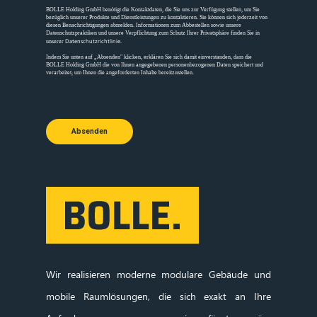
BOLLE Holding GmbH benötigt die Kontaktdaten, die Sie uns zur Verfügung stellen, um Sie
bezüglich unserer Produkte und Dienstleistungen zu kontaktieren. Sie können sich jederzeit von
diesen Benachrichtigungen abmelden. Informationen zum Abbestellen sowie unsere
Datenschutzpraktiken und unsere Verpflichtung zum Schutz Ihrer Privatsphäre finden Sie in
Datenschutzrichtlinie
unserer
.
Indem Sie unten auf „Absenden" klicken, erklären Sie sich damit einverstanden, dass die
BOLLE Holding GmbH die von Ihnen angegebenen personenbezogenen Daten speichert und
verarbeitet, um Ihnen die angeforderten Inhalte bereitzustellen.
Absenden
Wir realisieren moderne modulare Gebäude und
mobile Raumlösungen, die sich exakt an Ihre