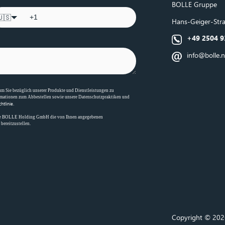
BOLLE
Gruppe
🇺🇸
Hans‑Geiger‑Stra
+49 2504 9
info@bolle.n
m Sie bezüglich unserer Produkte und Dienstleistungen zu
ormationen zum Abbestellen sowie unsere Datenschutzpraktiken und
htlinie
.
ss die BOLLE Holding GmbH die von Ihnen angegebenen
bereitzustellen.
Copyright © 20